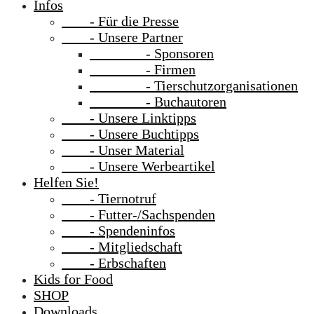
Infos
- Für die Presse
- Unsere Partner
- Sponsoren
- Firmen
- Tierschutzorganisationen
- Buchautoren
- Unsere Linktipps
- Unsere Buchtipps
- Unser Material
- Unsere Werbeartikel
Helfen Sie!
- Tiernotruf
- Futter-/Sachspenden
- Spendeninfos
- Mitgliedschaft
- Erbschaften
Kids for Food
SHOP
Downloads