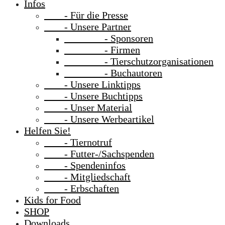
Infos
- Für die Presse
- Unsere Partner
- Sponsoren
- Firmen
- Tierschutzorganisationen
- Buchautoren
- Unsere Linktipps
- Unsere Buchtipps
- Unser Material
- Unsere Werbeartikel
Helfen Sie!
- Tiernotruf
- Futter-/Sachspenden
- Spendeninfos
- Mitgliedschaft
- Erbschaften
Kids for Food
SHOP
Downloads