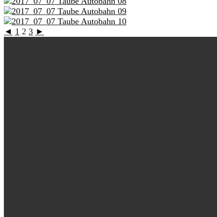
◄
1
2
3
►