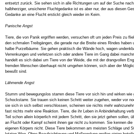
entsetzt zurück. Sie sehen sich in alle Richtungen um auf der Suche nac
halbherziger, unsicherer Fluchtgedanke ist es aber nur, der aus diesen Ges
Gedanke an eine Flucht erstickt gleich wieder im Keim.
Panische Angst
Tiere, die von Panik ergriffen werden, versuchen oft um jeden Preis zu flie
den schmalen Treibgängen, die gerade nur die Breite eines Rindes haben
halbe Purzelbäume. Sie gehen praktisch die Wände hoch, wagen undenkb
Verrenkungen und verletzen sich oder andere Tiere im Gang dabei manchma
handelt es sich dabei um Tiere von der Weide, die mit der drangvollen En
fremden Menschen überhaupt nicht umgehen können, sich aber der Möglic
bewußt sind.
Lähmende Angst
Stumm und bewegungslos starren diese Tiere vor sich hin und wirken wie g
Schockstarre. Sie trauen sich keinen Schritt weiter zugehen, weder vor no
sie sich in sich selbst verschlossen, scheinen sie nichts mehr wahrzuneh
fast nichts mehr eine Reaktion. Tiere, die ihr Leben in Anbindehaltung ve
Teil schon allein körperlich mit jedem Schritt, den sie jetzt gehen sollen, 
an Flucht oder Kampf scheint ihnen gar nicht zu kommen. Sie kennen die 
eigenen Körpers nicht. Diese Tiere bekommen am meisten Schläge und S
letzten Weg. Ohne Beaufsichtigung und Maßregelung greifen einige beteilig