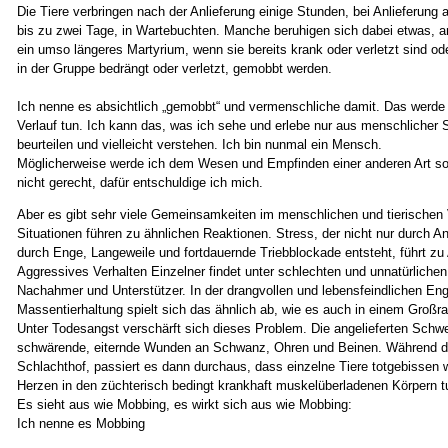
Die Tiere verbringen nach der Anlieferung einige Stunden, bei Anlieferu
bis zu zwei Tage, in Wartebuchten. Manche beruhigen sich dabei etwas, a
ein umso längeres Martyrium, wenn sie bereits krank oder verletzt sind od
in der Gruppe bedrängt oder verletzt, gemobbt werden.
Ich nenne es absichtlich „gemobbt“ und vermenschliche damit. Das werde 
Verlauf tun. Ich kann das, was ich sehe und erlebe nur aus menschlicher S
beurteilen und vielleicht verstehen. Ich bin nunmal ein Mensch.
Möglicherweise werde ich dem Wesen und Empfinden einer anderen Art 
nicht gerecht, dafür entschuldige ich mich.
Aber es gibt sehr viele Gemeinsamkeiten im menschlichen und tierischen 
Situationen führen zu ähnlichen Reaktionen. Stress, der nicht nur durch A
durch Enge, Langeweile und fortdauernde Triebblockade entsteht, führt zu
Aggressives Verhalten Einzelner findet unter schlechten und unnatürliche
Nachahmer und Unterstützer. In der drangvollen und lebensfeindlichen Eng
Massentierhaltung spielt sich das ähnlich ab, wie es auch in einem Groß
Unter Todesangst verschärft sich dieses Problem. Die angelieferten Schw
schwärende, eiternde Wunden an Schwanz, Ohren und Beinen. Während 
Schlachthof, passiert es dann durchaus, dass einzelne Tiere totgebissen
Herzen in den züchterisch bedingt krankhaft muskelüberladenen Körpern t
Es sieht aus wie Mobbing, es wirkt sich aus wie Mobbing:
Ich nenne es Mobbing