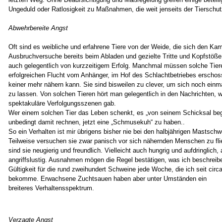
Ungeduld oder Ratlosigkeit zu Maßnahmen, die weit jenseits der Tierschu
Abwehrbereite Angst
Oft sind es weibliche und erfahrene Tiere von der Weide, die sich den Ka
Ausbruchversuche bereits beim Abladen und gezielte Tritte und Kopfstö
auch gelegentlich von kurzzeitigem Erfolg. Manchmal müssen solche Tier
erfolgreichen Flucht vom Anhänger, im Hof des Schlachtbetriebes erschos
keiner mehr nähern kann. Sie sind bisweilen zu clever, um sich noch einma
zu lassen. Von solchen Tieren hört man gelegentlich in den Nachrichten, we
spektakuläre Verfolgungsszenen gab.
Wer einem solchen Tier das Leben schenkt, es „von seinem Schicksal begn
unbedingt damit rechnen, jetzt eine „Schmusekuh“ zu haben..
So ein Verhalten ist mir übrigens bisher nie bei den halbjährigen Mastsch
Teilweise versuchen sie zwar panisch vor sich nähernden Menschen zu fl
sind sie neugierig und freundlich. Vielleicht auch hungrig und aufdringlich, 
angriffslustig. Ausnahmen mögen die Regel bestätigen, was ich beschreib
Gültigkeit für die rund zweihundert Schweine jede Woche, die ich seit circ
bekomme. Erwachsene Zuchtsauen haben aber unter Umständen ein
breiteres Verhaltensspektrum.
Verzagte Angst