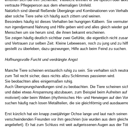
vertraute Pflegeperson aus dem ehemaligen Umfeld.
Natürlich sind überall fließende Übergänge und Kombinationen von Verhalt
aber solche Tiere sehe ich häufig auch zittern und weinen.
Besonders häufig ist dieses Verhalten bei hungrigen Kälbern. Sie vermuten
nun irgendjemand Nahrung und Hilfe geben wird und alles gleich wieder gu
Menschen um sie herum sind, die ihnen bekannt erscheinen.
Sie zeigen häufig deutlich sichtbar zwei Gefühle, die eigentlich nicht zu
und Vertrauen zur selben Zeit. Kleine Lebewesen, noch zu jung und zu hilf
gestellt zu überleben, dazu gezwungen, Hilfe auch beim Feind zu suchen.
Hoffnungsvolle Furcht und verdrängte Angst
Manche Tiere scheinen erstaunlich ruhig zu sein. Sie verhalten sich neutr
zum Teil recht sicher, dass nichts allzu Schlimmes passieren wird.
Sie beobachten alles einigermaßen ruhig.
Auch Übersprungshandlungen sind zu beobachten. Die Tiere scheinen sic
und dabei etwas Anspannung abzubauen, zum Beispiel beim Aufreiten auf 
motiviert) oder beim Weben (rhythmisches Hin- und Herwiegen auf den Vo
suchen häufig nach losen Metallteilen, die sie gleichförmig und ausdauer
Erst kürzlich hat ein knapp zweijähriger Ochse lange und laut nach seine
verschwindenden Freunden vor ihm geschrien (sie wurden aus dem gleic
angeliefert). Er hat zum Schluss mit weit aufgerissenen Augen aus der Tö