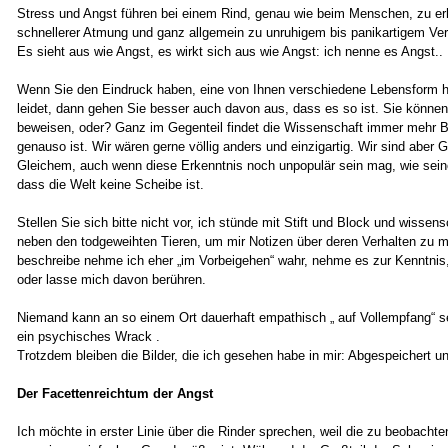
Stress und Angst führen bei einem Rind, genau wie beim Menschen, zu e
schnellerer Atmung und ganz allgemein zu unruhigem bis panikartigem Ver
Es sieht aus wie Angst, es wirkt sich aus wie Angst: ich nenne es Angst..
Wenn Sie den Eindruck haben, eine von Ihnen verschiedene Lebensform 
leidet, dann gehen Sie besser auch davon aus, dass es so ist. Sie können
beweisen, oder? Ganz im Gegenteil findet die Wissenschaft immer mehr B
genauso ist. Wir wären gerne völlig anders und einzigartig. Wir sind aber G
Gleichem, auch wenn diese Erkenntnis noch unpopulär sein mag, wie sein
dass die Welt keine Scheibe ist.
Stellen Sie sich bitte nicht vor, ich stünde mit Stift und Block und wissens
neben den todgeweihten Tieren, um mir Notizen über deren Verhalten zu 
beschreibe nehme ich eher „im Vorbeigehen“ wahr, nehme es zur Kenntnis,
oder lasse mich davon berühren.
Niemand kann an so einem Ort dauerhaft empathisch „ auf Vollempfang“ s
ein psychisches Wrack .
Trotzdem bleiben die Bilder, die ich gesehen habe in mir: Abgespeichert un
Der Facettenreichtum der Angst
Ich möchte in erster Linie über die Rinder sprechen, weil die zu beobachte