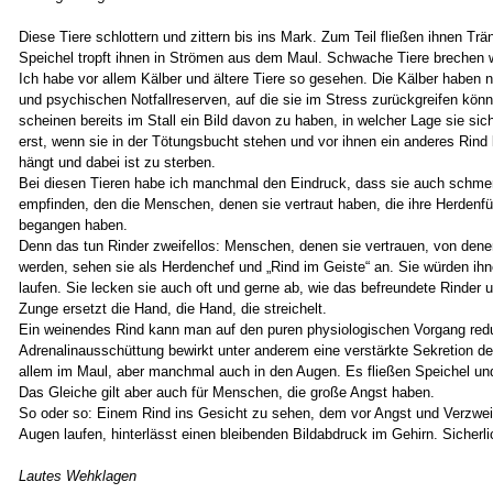
Diese Tiere schlottern und zittern bis ins Mark. Zum Teil fließen ihnen T
Speichel tropft ihnen in Strömen aus dem Maul. Schwache Tiere breche
Ich habe vor allem Kälber und ältere Tiere so gesehen. Die Kälber haben 
und psychischen Notfallreserven, auf die sie im Stress zurückgreifen könn
scheinen bereits im Stall ein Bild davon zu haben, in welcher Lage sie sic
erst, wenn sie in der Tötungsbucht stehen und vor ihnen ein anderes Rind 
hängt und dabei ist zu sterben.
Bei diesen Tieren habe ich manchmal den Eindruck, dass sie auch schmer
empfinden, den die Menschen, denen sie vertraut haben, die ihre Herdenfü
begangen haben.
Denn das tun Rinder zweifellos: Menschen, denen sie vertrauen, von denen
werden, sehen sie als Herdenchef und „Rind im Geiste“ an. Sie würden ihnen
laufen. Sie lecken sie auch oft und gerne ab, wie das befreundete Rinder u
Zunge ersetzt die Hand, die Hand, die streichelt.
Ein weinendes Rind kann man auf den puren physiologischen Vorgang redu
Adrenalinausschüttung bewirkt unter anderem eine verstärkte Sekretion de
allem im Maul, aber manchmal auch in den Augen. Es fließen Speichel un
Das Gleiche gilt aber auch für Menschen, die große Angst haben.
So oder so: Einem Rind ins Gesicht zu sehen, dem vor Angst und Verzwei
Augen laufen, hinterlässt einen bleibenden Bildabdruck im Gehirn. Sicherlic
Lautes Wehklagen