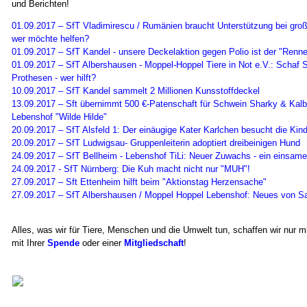
und Berichten!
01.09.2017 – SfT Vladimirescu / Rumänien braucht Unterstützung bei große
wer möchte helfen?
01.09.2017 – SfT Kandel - unsere Deckelaktion gegen Polio ist der "Renner
01.09.2017 – SfT Albershausen - Moppel-Hoppel Tiere in Not e.V.: Schaf 
Prothesen - wer hilft?
10.09.2017 – SfT Kandel sammelt 2 Millionen
Kunsstoffdeckel
13.09.2017 – Sft übernimmt 500 €-Patenschaft für Schwein Sharky & Kal
Lebenshof "Wilde Hilde"
20.09.2017 – SfT Alsfeld 1: Der einäugige Kater Karlchen besucht die Kinde
20.09.2017 – SfT Ludwigsau- Gruppenleiterin adoptiert dreibeinigen Hund
24.09.2017 – SfT Bellheim - Lebenshof TiLi: Neuer Zuwachs - ein einsame
24.09.2017 - SfT Nürnberg: Die Kuh macht nicht nur "MUH"!
27.09.2017 – Sft Ettenheim hilft beim "Aktionstag Herzensache"
27.09.2017 – SfT Albershausen / Moppel Hoppel Lebenshof: Neues von S
Alles, was wir für Tiere, Menschen und die Umwelt tun, schaffen wir nur mit
mit Ihrer
Spende
oder einer
Mitgliedschaft
!