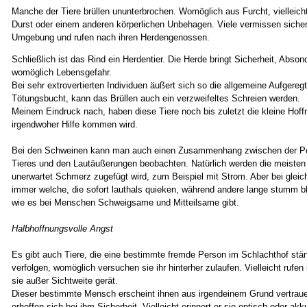
Manche der Tiere brüllen ununterbrochen. Womöglich aus Furcht, vielleic
Durst oder einem anderen körperlichen Unbehagen. Viele vermissen sicher
Umgebung und rufen nach ihren Herdengenossen.
Schließlich ist das Rind ein Herdentier. Die Herde bringt Sicherheit, Abso
womöglich Lebensgefahr.
Bei sehr extrovertierten Individuen äußert sich so die allgemeine Aufgeregth
Tötungsbucht, kann das Brüllen auch ein verzweifeltes Schreien werden.
Meinem Eindruck nach, haben diese Tiere noch bis zuletzt die kleine Hof
irgendwoher Hilfe kommen wird.
Bei den Schweinen kann man auch einen Zusammenhang zwischen der Per
Tieres und den Lautäußerungen beobachten. Natürlich werden die meisten
unerwartet Schmerz zugefügt wird, zum Beispiel mit Strom. Aber bei gleic
immer welche, die sofort lauthals quieken, während andere lange stumm b
wie es bei Menschen Schweigsame und Mitteilsame gibt.
Halbhoffnungsvolle Angst
Es gibt auch Tiere, die eine bestimmte fremde Person im Schlachthof stä
verfolgen, womöglich versuchen sie ihr hinterher zulaufen. Vielleicht rufen
sie außer Sichtweite gerät.
Dieser bestimmte Mensch erscheint ihnen aus irgendeinem Grund vertrau
erhoffen sich bei ihm Sicherheit. Vielleicht erinnert er sie optisch oder ak