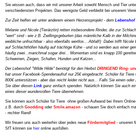
Sie wissen auch, dass wir mit unserer Arbeit sowohl Mensch und Tier unter
verschiedensten Projekten. Das wenigste Geld verbleibt bei unserem Verein
Zur Zeit helfen wir unter anderem einem Herzensprojekt - dem
Lebenshof 
Melanie und Nicole (Tierärztin) retten insbesondere Rinder, die zur Schlach
"wert" sind - wie z.B. Zwillingsgeburten (das männliche Kalb in der Milchind
weibliche unfruchtbar - also ebenfalls wertlos....Abfall!) Dabei trifft Nicol
auf Schlachthöfen häufig auf trächtige Kühe - und so werden aus einer ge
häufig zwei...manchmal sogar drei... Momentan sind es knapp 100 gerett
Schweinen, Ziegen, Schafen, Hunden und Katzen...
Der Lebenshof "Wilde Hilde" benötigt für den Herbst
DRINGEND
Ring- un
hat unser Facebook-Spendenaufruf nur 25€ eingebracht. Schüler für Tiere 
800€ unterstützen - aber das reicht leider nicht aus... Falls Sie einen oder
Sie über diesen
Link
ganz einfach spenden. Natürlich können Sie auch e
eines dieser wundervollen Tiere übernehmen.
Sie können auch Schüler für Tiere ohne großen Aufwand bei Ihrem Online-
z.B. durch
Goodding
oder
Smile.amazon
- schauen Sie doch einfach ma
- rechter Rand!
Wir freuen uns auch weiterhin über jedes neue
Fördermitglied
- unseren M
SfT können sie
hier
online ausfüllen.