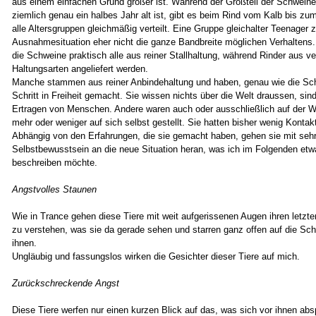
aus einem einfachen Grund größer ist. Während der Großteil der Schwein
ziemlich genau ein halbes Jahr alt ist, gibt es beim Rind vom Kalb bis zu
alle Altersgruppen gleichmäßig verteilt. Eine Gruppe gleichalter Teenager ze
Ausnahmesituation eher nicht die ganze Bandbreite möglichen Verhalte
die Schweine praktisch alle aus reiner Stallhaltung, während Rinder aus v
Haltungsarten angeliefert werden.
Manche stammen aus reiner Anbindehaltung und haben, genau wie die Sch
Schritt in Freiheit gemacht. Sie wissen nichts über die Welt draussen, sind
Ertragen von Menschen. Andere waren auch oder ausschließlich auf der Wei
mehr oder weniger auf sich selbst gestellt. Sie hatten bisher wenig Konta
Abhängig von den Erfahrungen, die sie gemacht haben, gehen sie mit seh
Selbstbewusstsein an die neue Situation heran, was ich im Folgenden et
beschreiben möchte.
Angstvolles Staunen
Wie in Trance gehen diese Tiere mit weit aufgerissenen Augen ihren letz
zu verstehen, was sie da gerade sehen und starren ganz offen auf die Sc
ihnen.
Ungläubig und fassungslos wirken die Gesichter dieser Tiere auf mich.
Zurückschreckende Angst
Diese Tiere werfen nur einen kurzen Blick auf das, was sich vor ihnen ab