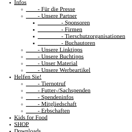
Infos
- Für die Presse
- Unsere Partner
- Sponsoren
- Firmen
- Tierschutzorganisationen
- Buchautoren
- Unsere Linktipps
- Unsere Buchtipps
- Unser Material
- Unsere Werbeartikel
Helfen Sie!
- Tiernotruf
- Futter-/Sachspenden
- Spendeninfos
- Mitgliedschaft
- Erbschaften
Kids for Food
SHOP
Downloads