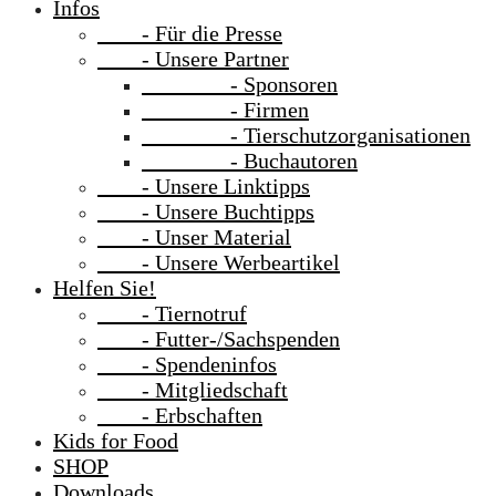
Infos
- Für die Presse
- Unsere Partner
- Sponsoren
- Firmen
- Tierschutzorganisationen
- Buchautoren
- Unsere Linktipps
- Unsere Buchtipps
- Unser Material
- Unsere Werbeartikel
Helfen Sie!
- Tiernotruf
- Futter-/Sachspenden
- Spendeninfos
- Mitgliedschaft
- Erbschaften
Kids for Food
SHOP
Downloads