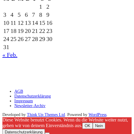
1
2
3
4
5
6
7
8
9
10
11
12
13
14
15
16
17
18
19
20
21
22
23
24
25
26
27
28
29
30
31
« Feb.
gesponsert durch die
AGB
Datenschutzerklärung
Impressum
Newsletter-Archiv
Developed by
Think Up Themes Ltd
. Powered by
WordPress
.
Diese Website benutzt Cookies. Wenn du die Website weiter nutzt,
gehen wir von deinem Einverständnis aus.
OK
Nein
Datenschutzerklärung