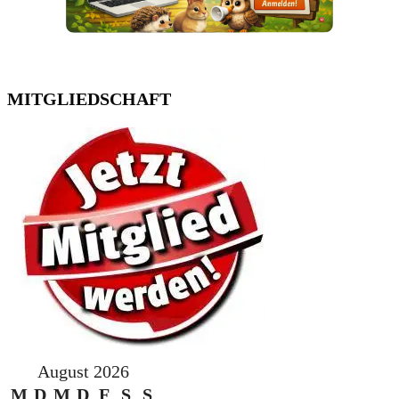
MITGLIEDSCHAFT
August 2026
M
D
M
D
F
S
S