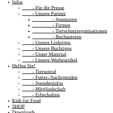
Infos
- Für die Presse
- Unsere Partner
- Sponsoren
- Firmen
- Tierschutzorganisationen
- Buchautoren
- Unsere Linktipps
- Unsere Buchtipps
- Unser Material
- Unsere Werbeartikel
Helfen Sie!
- Tiernotruf
- Futter-/Sachspenden
- Spendeninfos
- Mitgliedschaft
- Erbschaften
Kids for Food
SHOP
Downloads