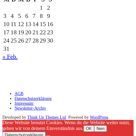
1
2
3
4
5
6
7
8
9
10
11
12
13
14
15
16
17
18
19
20
21
22
23
24
25
26
27
28
29
30
31
« Feb.
gesponsert durch die
AGB
Datenschutzerklärung
Impressum
Newsletter-Archiv
Developed by
Think Up Themes Ltd
. Powered by
WordPress
.
Diese Website benutzt Cookies. Wenn du die Website weiter nutzt,
gehen wir von deinem Einverständnis aus.
OK
Nein
Datenschutzerklärung