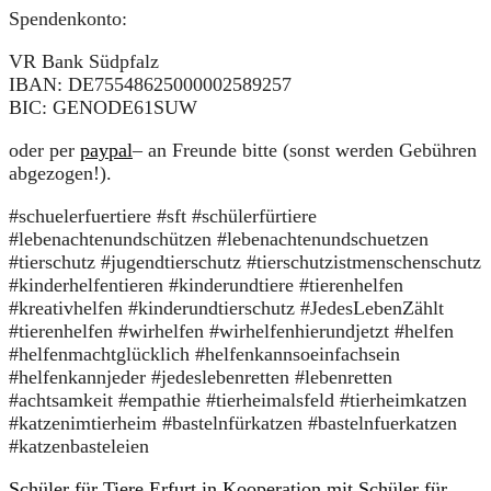
Spendenkonto:
VR Bank Südpfalz
IBAN: DE75548625000002589257
BIC: GENODE61SUW
oder per
paypal
– an Freunde bitte (sonst werden Gebühren
abgezogen!).
#schuelerfuertiere #sft #schülerfürtiere
#lebenachtenundschützen #lebenachtenundschuetzen
#tierschutz #jugendtierschutz #tierschutzistmenschenschutz
#kinderhelfentieren #kinderundtiere #tierenhelfen
#kreativhelfen #kinderundtierschutz #JedesLebenZählt
#tierenhelfen #wirhelfen #wirhelfenhierundjetzt #helfen
#helfenmachtglücklich #helfenkannsoeinfachsein
#helfenkannjeder #jedeslebenretten #lebenretten
#achtsamkeit #empathie #tierheimalsfeld #tierheimkatzen
#katzenimtierheim #bastelnfürkatzen #bastelnfuerkatzen
#katzenbasteleien
Schüler für Tiere Erfurt in Kooperation mit Schüler für