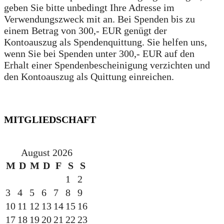
geben Sie bitte unbedingt Ihre Adresse im
Verwendungszweck mit an. Bei Spenden bis zu
einem Betrag von 300,- EUR genügt der
Kontoauszug als Spendenquittung. Sie helfen uns,
wenn Sie bei Spenden unter 300,- EUR auf den
Erhalt einer Spendenbescheinigung verzichten und
den Kontoauszug als Quittung einreichen.
MITGLIEDSCHAFT
August 2026
M
D
M
D
F
S
S
1
2
3
4
5
6
7
8
9
10
11
12
13
14
15
16
17
18
19
20
21
22
23