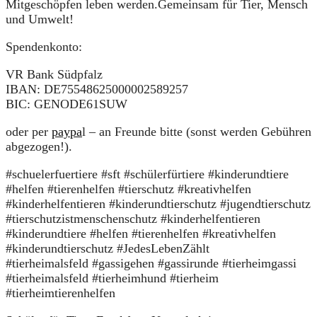
Mitgeschöpfen leben werden.Gemeinsam für Tier, Mensch
und Umwelt!
Spendenkonto:
VR Bank Südpfalz
IBAN: DE75548625000002589257
BIC: GENODE61SUW
oder per
paypa
l – an Freunde bitte (sonst werden Gebühren
abgezogen!).
#schuelerfuertiere #sft #schülerfürtiere #kinderundtiere
#helfen #tierenhelfen #tierschutz #kreativhelfen
#kinderhelfentieren #kinderundtierschutz #jugendtierschutz
#tierschutzistmenschenschutz #kinderhelfentieren
#kinderundtiere #helfen #tierenhelfen #kreativhelfen
#kinderundtierschutz #JedesLebenZählt
#tierheimalsfeld #gassigehen #gassirunde #tierheimgassi
#tierheimalsfeld #tierheimhund #tierheim
#tierheimtierenhelfen