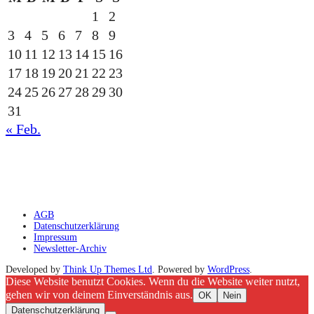
1
2
3
4
5
6
7
8
9
10
11
12
13
14
15
16
17
18
19
20
21
22
23
24
25
26
27
28
29
30
31
« Feb.
gesponsert durch die
AGB
Datenschutzerklärung
Impressum
Newsletter-Archiv
Developed by
Think Up Themes Ltd
. Powered by
WordPress
.
Diese Website benutzt Cookies. Wenn du die Website weiter nutzt,
gehen wir von deinem Einverständnis aus.
OK
Nein
Datenschutzerklärung