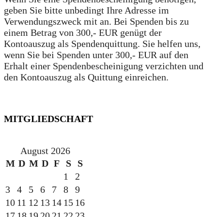
geben Sie bitte unbedingt Ihre Adresse im
Verwendungszweck mit an. Bei Spenden bis zu
einem Betrag von 300,- EUR genügt der
Kontoauszug als Spendenquittung. Sie helfen uns,
wenn Sie bei Spenden unter 300,- EUR auf den
Erhalt einer Spendenbescheinigung verzichten und
den Kontoauszug als Quittung einreichen.
MITGLIEDSCHAFT
August 2026
M
D
M
D
F
S
S
1
2
3
4
5
6
7
8
9
10
11
12
13
14
15
16
17
18
19
20
21
22
23