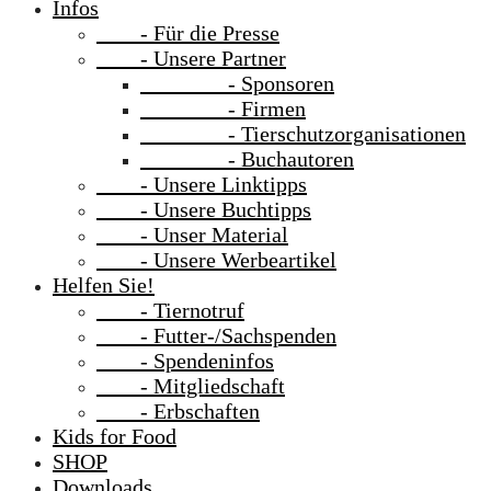
Infos
- Für die Presse
- Unsere Partner
- Sponsoren
- Firmen
- Tierschutzorganisationen
- Buchautoren
- Unsere Linktipps
- Unsere Buchtipps
- Unser Material
- Unsere Werbeartikel
Helfen Sie!
- Tiernotruf
- Futter-/Sachspenden
- Spendeninfos
- Mitgliedschaft
- Erbschaften
Kids for Food
SHOP
Downloads