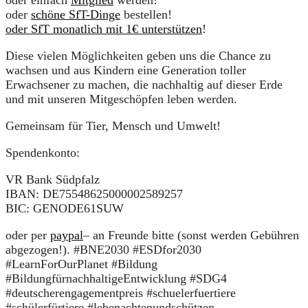
oder einfach
Mitglied
werden!
oder
schöne SfT-Dinge
bestellen!
oder SfT monatlich mit 1€ unterstützen
!
Diese vielen Möglichkeiten geben uns die Chance zu
wachsen und aus Kindern eine Generation toller
Erwachsener zu machen, die nachhaltig auf dieser Erde
und mit unseren Mitgeschöpfen leben werden.
Gemeinsam für Tier, Mensch und Umwelt!
Spendenkonto:
VR Bank Südpfalz
IBAN: DE75548625000002589257
BIC: GENODE61SUW
oder per
paypal
– an Freunde bitte (sonst werden Gebühren
abgezogen!). #BNE2030 #ESDfor2030
#LearnForOurPlanet #Bildung
#BildungfürnachhaltigeEntwicklung #SDG4
#deutscherengagementpreis #schuelerfuertiere
#schülerfürtiere #lebenachtenundschützen