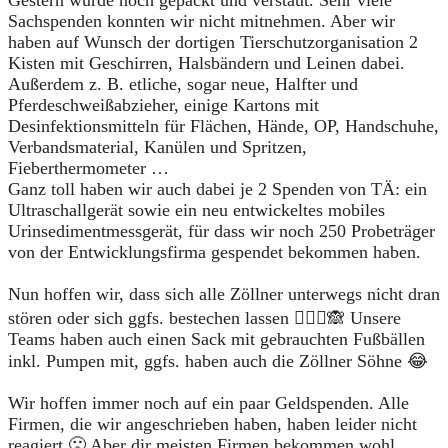
Gestern wurde noch gepackt und verstaut. Sehr viele
Sachspenden konnten wir nicht mitnehmen. Aber wir
haben auf Wunsch der dortigen Tierschutzorganisation 2
Kisten mit Geschirren, Halsbändern und Leinen dabei.
Außerdem z. B. etliche, sogar neue, Halfter und
Pferdeschweißabzieher, einige Kartons mit
Desinfektionsmitteln für Flächen, Hände, OP, Handschuhe,
Verbandsmaterial, Kanülen und Spritzen,
Fieberthermometer …
Ganz toll haben wir auch dabei je 2 Spenden von TÄ: ein
Ultraschallgerät sowie ein neu entwickeltes mobiles
Urinsedimentmessgerät, für dass wir noch 250 Probeträger
von der Entwicklungsfirma gespendet bekommen haben.
Nun hoffen wir, dass sich alle Zöllner unterwegs nicht dran
stören oder sich ggfs. bestechen lassen 🤷🏼‍♀️🙈 Unsere
Teams haben auch einen Sack mit gebrauchten Fußbällen
inkl. Pumpen mit, ggfs. haben auch die Zöllner Söhne 😂
Wir hoffen immer noch auf ein paar Geldspenden. Alle
Firmen, die wir angeschrieben haben, haben leider nicht
reagiert 🙁 Aber dir meisten Firmen bekommen wohl