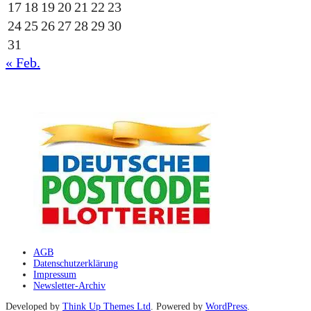
17
18
19
20
21
22
23
24
25
26
27
28
29
30
31
« Feb.
gesponsert durch die
AGB
Datenschutzerklärung
Impressum
Newsletter-Archiv
Developed by
Think Up Themes Ltd
. Powered by
WordPress
.