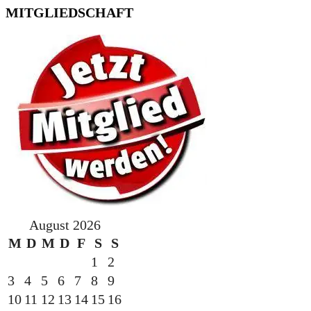
MITGLIEDSCHAFT
August 2026
M
D
M
D
F
S
S
1
2
3
4
5
6
7
8
9
10
11
12
13
14
15
16