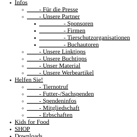
Infos
- Für die Presse
- Unsere Partner
- Sponsoren
- Firmen
- Tierschutzorganisationen
- Buchautoren
- Unsere Linktipps
- Unsere Buchtipps
- Unser Material
- Unsere Werbeartikel
Helfen Sie!
- Tiernotruf
- Futter-/Sachspenden
- Spendeninfos
- Mitgliedschaft
- Erbschaften
Kids for Food
SHOP
Downloads