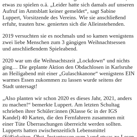
etwas zu spielen o.ä. „Leider hatte sich damals auf unseren
Aufruf im Amtsblatt keiner gemeldet“, sagt Sabine
Luppert, Vorsitzende des Vereins. Wie sie anschließend
erfuhr, trauten bzw. genierten sich die Alleinstehenden.
2019 versuchten sie es nochmals und so kamen wenigstens
zwei liebe Menschen zum 3 gängigen Weihnachtsessen
und anschließendem Spieleabend.
2020 war um die Weihnachtszeit „Lockdown“ und nichts
ging… Die geplante Aktion den Obdachlosen in Karlsruhe
an Heiligabend mit einer „Gulaschkanone“ wenigstens EIN
warmes Essen zukommen zu lassen wurde seitens der
Stadt untersagt!
„Also planten wir schon 2020 es dieses Jahr, 2021, anders
zu machen!“ bemerkte Luppert. Am letzten Schultag
schrieben ihrer Schüler:innen (Klasse 6c in der IGS
Kandel) 40 Karten, die den Fernfahrern zusammen mit
einer Tüte Überraschungen überreicht werden sollten.
Lupperts hatten zwischenzeitlich Lebensmittel
(Süßigkeiten, Obst, Instantessen uvm.) und etwas zu Lesen