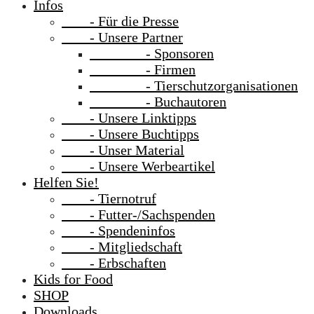
Infos
- Für die Presse
- Unsere Partner
- Sponsoren
- Firmen
- Tierschutzorganisationen
- Buchautoren
- Unsere Linktipps
- Unsere Buchtipps
- Unser Material
- Unsere Werbeartikel
Helfen Sie!
- Tiernotruf
- Futter-/Sachspenden
- Spendeninfos
- Mitgliedschaft
- Erbschaften
Kids for Food
SHOP
Downloads