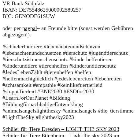
VR Bank Südpfalz
IBAN: DE75548625000002589257
BIC: GENODE61SUW
oder per
paypal
– an Freunde bitte (sonst werden Gebühren
abgezogen!).
#schuelerfuertiere
#lebenachtenundschützen
#lebenachtenundschuetzen
#tierschutz
#jugendtierschutz
#tierschutzistmenschenschutz
#kinderhelfentieren
#kinderundtiere
#tierenhelfen
#kinderundtierschutz
#JedesLebenZählt
#tierenhelfen
#helfen
#helfenmachtglücklich
#jedeslebenretten
#lebenretten
#achtsamkeit
#empathie
#keinlikefuertierleid
#stopptTierleid
#BNE2030
#ESDfor2030
#LearnForOurPlanet
#Bildung
#BildungfürnachhaltigeEntwicklung
#animalsangelslightthesky
#animalsangels
#die_tierstimme
#LightTheSky
#lightthesky2023
Schüler für Tiere Dresden – LIGHT THE SKY 2023
Schüler für Tiere Ettenheim – Light the sky 2023 im