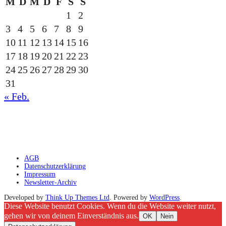
M
D
M
D
F
S
S
1
2
3
4
5
6
7
8
9
10
11
12
13
14
15
16
17
18
19
20
21
22
23
24
25
26
27
28
29
30
31
« Feb.
gesponsert durch die
AGB
Datenschutzerklärung
Impressum
Newsletter-Archiv
Developed by
Think Up Themes Ltd
. Powered by
WordPress
.
Diese Website benutzt Cookies. Wenn du die Website weiter nutzt,
gehen wir von deinem Einverständnis aus.
OK
Nein