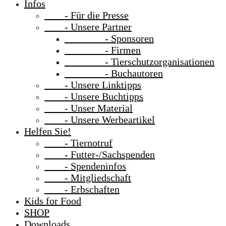
Infos
- Für die Presse
- Unsere Partner
- Sponsoren
- Firmen
- Tierschutzorganisationen
- Buchautoren
- Unsere Linktipps
- Unsere Buchtipps
- Unser Material
- Unsere Werbeartikel
Helfen Sie!
- Tiernotruf
- Futter-/Sachspenden
- Spendeninfos
- Mitgliedschaft
- Erbschaften
Kids for Food
SHOP
Downloads