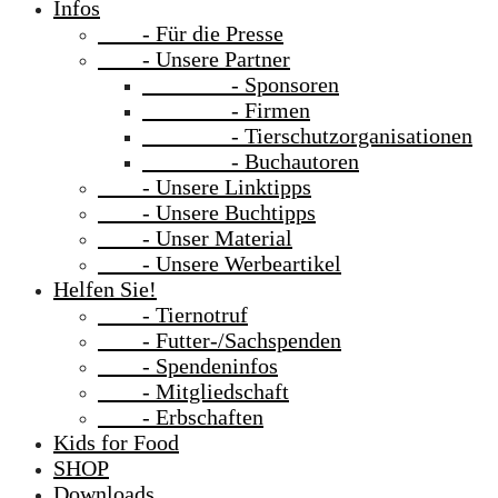
Infos
- Für die Presse
- Unsere Partner
- Sponsoren
- Firmen
- Tierschutzorganisationen
- Buchautoren
- Unsere Linktipps
- Unsere Buchtipps
- Unser Material
- Unsere Werbeartikel
Helfen Sie!
- Tiernotruf
- Futter-/Sachspenden
- Spendeninfos
- Mitgliedschaft
- Erbschaften
Kids for Food
SHOP
Downloads