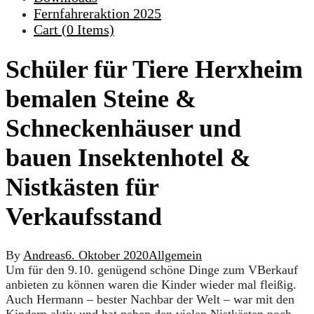
Fernfahreraktion 2025
Cart (
0
Items)
Schüler für Tiere Herxheim
bemalen Steine &
Schneckenhäuser und
bauen Insektenhotel &
Nistkästen für
Verkaufsstand
By
Andreas
6. Oktober 2020
Allgemein
Um für den 9.10. genügend schöne Dinge zum VBerkauf
anbieten zu können waren die Kinder wieder mal fleißig.
Auch Hermann – bester Nachbar der Welt – war mit den