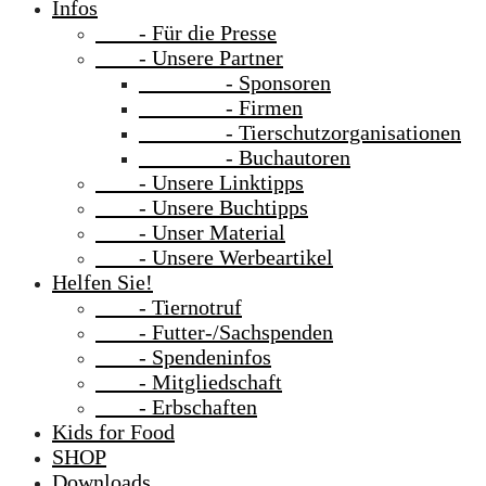
Infos
- Für die Presse
- Unsere Partner
- Sponsoren
- Firmen
- Tierschutzorganisationen
- Buchautoren
- Unsere Linktipps
- Unsere Buchtipps
- Unser Material
- Unsere Werbeartikel
Helfen Sie!
- Tiernotruf
- Futter-/Sachspenden
- Spendeninfos
- Mitgliedschaft
- Erbschaften
Kids for Food
SHOP
Downloads