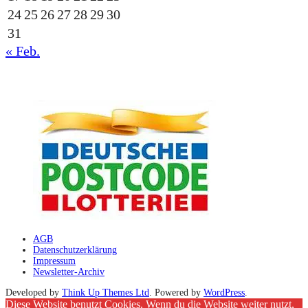
24
25
26
27
28
29
30
31
« Feb.
gesponsert durch die
AGB
Datenschutzerklärung
Impressum
Newsletter-Archiv
Developed by
Think Up Themes Ltd
. Powered by
WordPress
.
Diese Website benutzt Cookies. Wenn du die Website weiter nutzt,