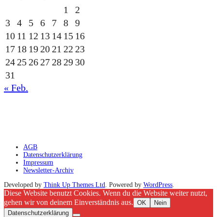
1
2
3
4
5
6
7
8
9
10
11
12
13
14
15
16
17
18
19
20
21
22
23
24
25
26
27
28
29
30
31
« Feb.
gesponsert durch die
AGB
Datenschutzerklärung
Impressum
Newsletter-Archiv
Developed by
Think Up Themes Ltd
. Powered by
WordPress
.
Diese Website benutzt Cookies. Wenn du die Website weiter nutzt,
gehen wir von deinem Einverständnis aus.
OK
Nein
Datenschutzerklärung