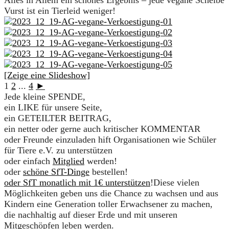
Alles in Allem ein schönes Ergebnis – jede vegane Scheibe
Vurst ist ein Tierleid weniger!
[Zeige eine Slideshow]
1
2
...
4
►
Jede kleine SPENDE,
ein LIKE für unsere Seite,
ein GETEILTER BEITRAG,
ein netter oder gerne auch kritischer KOMMENTAR
oder Freunde einzuladen hift Organisationen wie Schüler
für Tiere e.V. zu unterstützen
oder einfach
Mitglied
werden!
oder
schöne SfT-Dinge
bestellen!
oder SfT monatlich mit 1€ unterstützen
!Diese vielen
Möglichkeiten geben uns die Chance zu wachsen und aus
Kindern eine Generation toller Erwachsener zu machen,
die nachhaltig auf dieser Erde und mit unseren
Mitgeschöpfen leben werden.