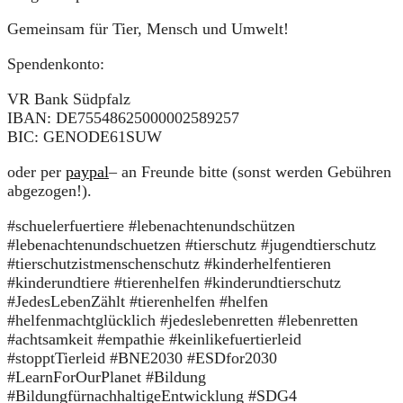
Gemeinsam für Tier, Mensch und Umwelt!
Spendenkonto:
VR Bank Südpfalz
IBAN: DE75548625000002589257
BIC: GENODE61SUW
oder per
paypal
– an Freunde bitte (sonst werden Gebühren
abgezogen!).
#schuelerfuertiere #lebenachtenundschützen
#lebenachtenundschuetzen #tierschutz #jugendtierschutz
#tierschutzistmenschenschutz #kinderhelfentieren
#kinderundtiere #tierenhelfen #kinderundtierschutz
#JedesLebenZählt #tierenhelfen #helfen
#helfenmachtglücklich #jedeslebenretten #lebenretten
#achtsamkeit #empathie #keinlikefuertierleid
#stopptTierleid #BNE2030 #ESDfor2030
#LearnForOurPlanet #Bildung
#BildungfürnachhaltigeEntwicklung #SDG4