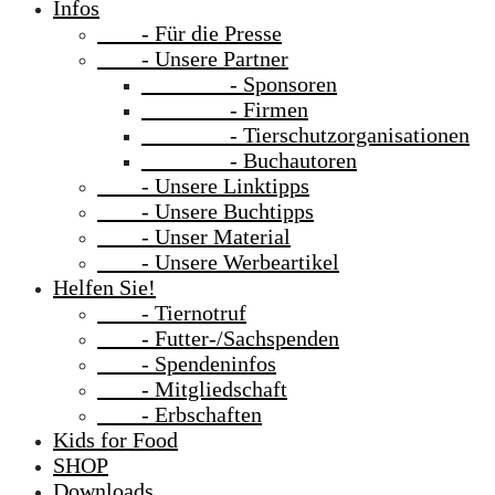
Infos
- Für die Presse
- Unsere Partner
- Sponsoren
- Firmen
- Tierschutzorganisationen
- Buchautoren
- Unsere Linktipps
- Unsere Buchtipps
- Unser Material
- Unsere Werbeartikel
Helfen Sie!
- Tiernotruf
- Futter-/Sachspenden
- Spendeninfos
- Mitgliedschaft
- Erbschaften
Kids for Food
SHOP
Downloads