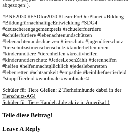
abgezogen!).
#BNE2030
#ESDfor2030
#LearnForOurPlanet
#Bildung
#BildungfürnachhaltigeEntwicklung
#SDG4
#deutscherengagementpreis
#schuelerfuertiere
#schülerfürtiere
#lebenachtenundschützen
#lebenachtenundschuetzen
#tierschutz
#jugendtierschutz
#tierschutzistmenschenschutz
#kinderhelfentieren
#kinderundtiere
#tierenhelfen
#kreativhelfen
#kinderundtierschutz
#JedesLebenZählt
#tierenhelfen
#helfen
#helfenmachtglücklich
#jedeslebenretten
#lebenretten
#achtsamkeit
#empathie
#keinlikefuertierleid
#stopptTierleid
#woolinale
#woolinale
☺️
Schüler für Tiere Gießen: 2 Tierheimhunde dabei in der
Tierschutz-AG!
Schüler für Tiere Kandel: Jule aktiv in Amerika!!!
Teile diese Beitrag!
Leave A Reply