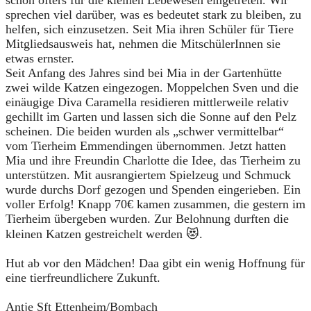
schon öfters für die kleinen Lebewesen eingetreten. Wir
sprechen viel darüber, was es bedeutet stark zu bleiben, zu
helfen, sich einzusetzen. Seit Mia ihren Schüler für Tiere
Mitgliedsausweis hat, nehmen die MitschülerInnen sie
etwas ernster.
Seit Anfang des Jahres sind bei Mia in der Gartenhütte
zwei wilde Katzen eingezogen. Moppelchen Sven und die
einäugige Diva Caramella residieren mittlerweile relativ
gechillt im Garten und lassen sich die Sonne auf den Pelz
scheinen. Die beiden wurden als „schwer vermittelbar“
vom Tierheim Emmendingen übernommen. Jetzt hatten
Mia und ihre Freundin Charlotte die Idee, das Tierheim zu
unterstützen. Mit ausrangiertem Spielzeug und Schmuck
wurde durchs Dorf gezogen und Spenden eingerieben. Ein
voller Erfolg! Knapp 70€ kamen zusammen, die gestern im
Tierheim übergeben wurden. Zur Belohnung durften die
kleinen Katzen gestreichelt werden 😻.
Hut ab vor den Mädchen! Daa gibt ein wenig Hoffnung für
eine tierfreundlichere Zukunft.
Antje Sft Ettenheim/Bombach