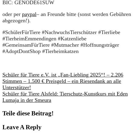
BIC: GENODE61SUW
oder per
paypal
– an Freunde bitte (sonst werden Gebühren
abgezogen!).
#SchülerFürTiere
#NachwuchsTierschützer
#Tierliebe
#TierheimEmmendingen
#Katzenliebe
#GemeinsamFürTiere
#Mutmacher
#Hoffnungsträger
#AdoptDontShop
#Tierheimkatzen
Schüler für Tiere e.V. ist „Fan-Liebling 2025“! – 2.206
Stimmen – 1.500 € Preisgeld – ein Riesendank an alle
Unterstützer!
Schüler für Tiere Alsfeld: Tierschutz-Kunstkurs mit Eden
Lumaja in der Smeura
Teile diese Beitrag!
Leave A Reply