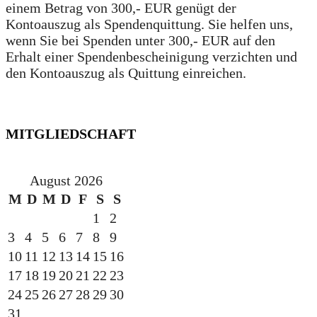
einem Betrag von 300,- EUR genügt der
Kontoauszug als Spendenquittung. Sie helfen uns,
wenn Sie bei Spenden unter 300,- EUR auf den
Erhalt einer Spendenbescheinigung verzichten und
den Kontoauszug als Quittung einreichen.
MITGLIEDSCHAFT
August 2026
M
D
M
D
F
S
S
1
2
3
4
5
6
7
8
9
10
11
12
13
14
15
16
17
18
19
20
21
22
23
24
25
26
27
28
29
30
31