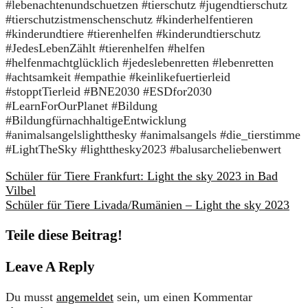
#lebenachtenundschuetzen #tierschutz #jugendtierschutz
#tierschutzistmenschenschutz #kinderhelfentieren
#kinderundtiere #tierenhelfen #kinderundtierschutz
#JedesLebenZählt #tierenhelfen #helfen
#helfenmachtglücklich #jedeslebenretten #lebenretten
#achtsamkeit #empathie #keinlikefuertierleid
#stopptTierleid #BNE2030 #ESDfor2030
#LearnForOurPlanet #Bildung
#BildungfürnachhaltigeEntwicklung
#animalsangelslightthesky #animalsangels #die_tierstimme
#LightTheSky #lightthesky2023 #balusarcheliebenwert
Schüler für Tiere Frankfurt: Light the sky 2023 in Bad
Vilbel
Schüler für Tiere Livada/Rumänien – Light the sky 2023
Teile diese Beitrag!
Leave A Reply
Du musst
angemeldet
sein, um einen Kommentar