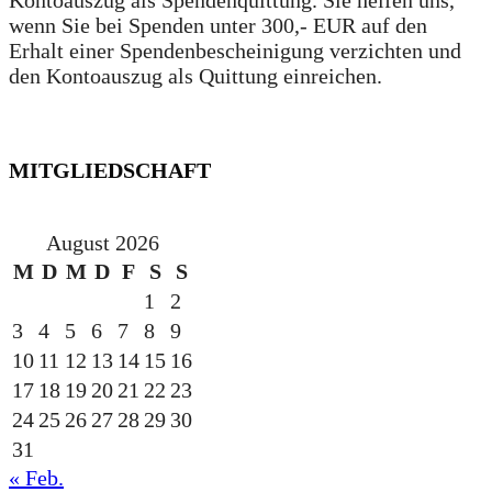
Kontoauszug als Spendenquittung. Sie helfen uns,
wenn Sie bei Spenden unter 300,- EUR auf den
Erhalt einer Spendenbescheinigung verzichten und
den Kontoauszug als Quittung einreichen.
MITGLIEDSCHAFT
August 2026
M
D
M
D
F
S
S
1
2
3
4
5
6
7
8
9
10
11
12
13
14
15
16
17
18
19
20
21
22
23
24
25
26
27
28
29
30
31
« Feb.