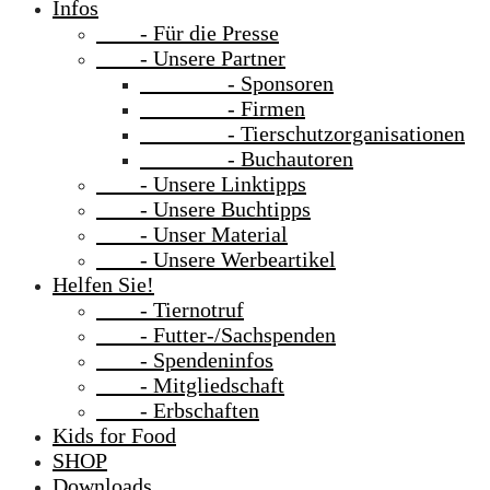
Infos
- Für die Presse
- Unsere Partner
- Sponsoren
- Firmen
- Tierschutzorganisationen
- Buchautoren
- Unsere Linktipps
- Unsere Buchtipps
- Unser Material
- Unsere Werbeartikel
Helfen Sie!
- Tiernotruf
- Futter-/Sachspenden
- Spendeninfos
- Mitgliedschaft
- Erbschaften
Kids for Food
SHOP
Downloads