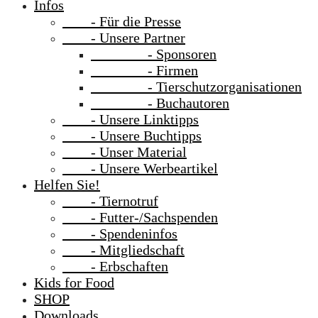
Infos
- Für die Presse
- Unsere Partner
- Sponsoren
- Firmen
- Tierschutzorganisationen
- Buchautoren
- Unsere Linktipps
- Unsere Buchtipps
- Unser Material
- Unsere Werbeartikel
Helfen Sie!
- Tiernotruf
- Futter-/Sachspenden
- Spendeninfos
- Mitgliedschaft
- Erbschaften
Kids for Food
SHOP
Downloads