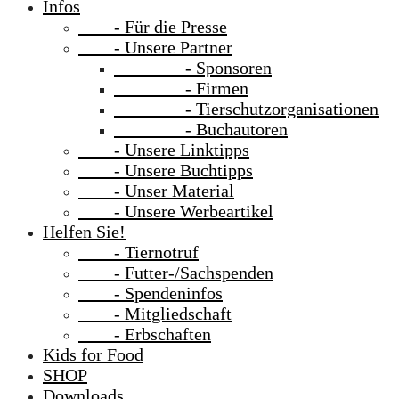
Infos
- Für die Presse
- Unsere Partner
- Sponsoren
- Firmen
- Tierschutzorganisationen
- Buchautoren
- Unsere Linktipps
- Unsere Buchtipps
- Unser Material
- Unsere Werbeartikel
Helfen Sie!
- Tiernotruf
- Futter-/Sachspenden
- Spendeninfos
- Mitgliedschaft
- Erbschaften
Kids for Food
SHOP
Downloads