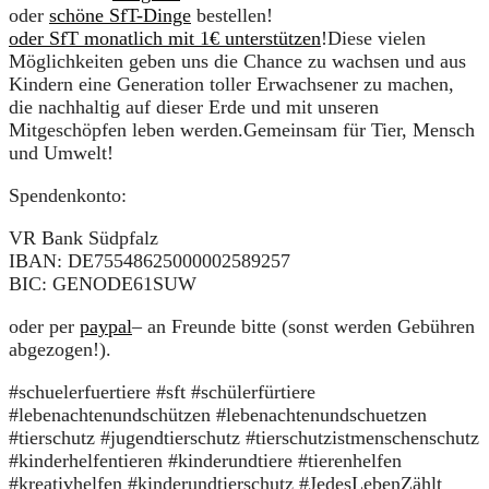
oder
schöne SfT-Dinge
bestellen!
oder SfT monatlich mit 1€ unterstützen
!Diese vielen
Möglichkeiten geben uns die Chance zu wachsen und aus
Kindern eine Generation toller Erwachsener zu machen,
die nachhaltig auf dieser Erde und mit unseren
Mitgeschöpfen leben werden.Gemeinsam für Tier, Mensch
und Umwelt!
Spendenkonto:
VR Bank Südpfalz
IBAN: DE75548625000002589257
BIC: GENODE61SUW
oder per
paypal
– an Freunde bitte (sonst werden Gebühren
abgezogen!).
#schuelerfuertiere #sft #schülerfürtiere
#lebenachtenundschützen #lebenachtenundschuetzen
#tierschutz #jugendtierschutz #tierschutzistmenschenschutz
#kinderhelfentieren #kinderundtiere #tierenhelfen
#kreativhelfen #kinderundtierschutz #JedesLebenZählt