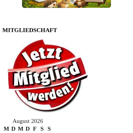
MITGLIEDSCHAFT
August 2026
M
D
M
D
F
S
S