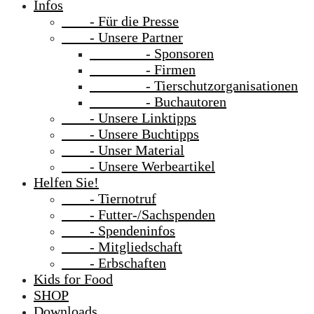
Infos
- Für die Presse
- Unsere Partner
- Sponsoren
- Firmen
- Tierschutzorganisationen
- Buchautoren
- Unsere Linktipps
- Unsere Buchtipps
- Unser Material
- Unsere Werbeartikel
Helfen Sie!
- Tiernotruf
- Futter-/Sachspenden
- Spendeninfos
- Mitgliedschaft
- Erbschaften
Kids for Food
SHOP
Downloads