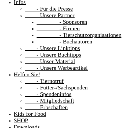
Infos
- Für die Presse
- Unsere Partner
- Sponsoren
- Firmen
- Tierschutzorganisationen
- Buchautoren
- Unsere Linktipps
- Unsere Buchtipps
- Unser Material
- Unsere Werbeartikel
Helfen Sie!
- Tiernotruf
- Futter-/Sachspenden
- Spendeninfos
- Mitgliedschaft
- Erbschaften
Kids for Food
SHOP
Downloads