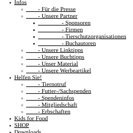
Infos
- Für die Presse
- Unsere Partner
- Sponsoren
- Firmen
- Tierschutzorganisationen
- Buchautoren
- Unsere Linktipps
- Unsere Buchtipps
- Unser Material
- Unsere Werbeartikel
Helfen Sie!
- Tiernotruf
- Futter-/Sachspenden
- Spendeninfos
- Mitgliedschaft
- Erbschaften
Kids for Food
SHOP
Downloads