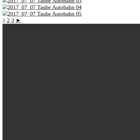
1
2
3
►