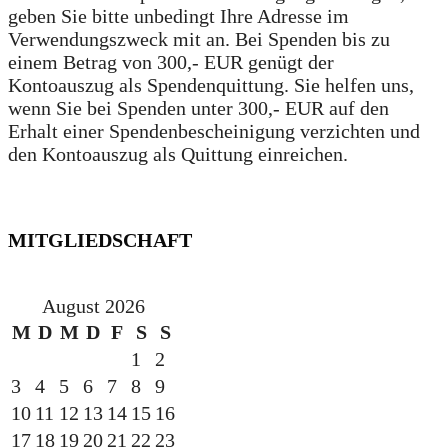
geben Sie bitte unbedingt Ihre Adresse im
Verwendungszweck mit an. Bei Spenden bis zu
einem Betrag von 300,- EUR genügt der
Kontoauszug als Spendenquittung. Sie helfen uns,
wenn Sie bei Spenden unter 300,- EUR auf den
Erhalt einer Spendenbescheinigung verzichten und
den Kontoauszug als Quittung einreichen.
MITGLIEDSCHAFT
August 2026
M
D
M
D
F
S
S
1
2
3
4
5
6
7
8
9
10
11
12
13
14
15
16
17
18
19
20
21
22
23