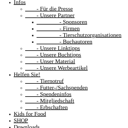
Infos
- Für die Presse
- Unsere Partner
- Sponsoren
- Firmen
- Tierschutzorganisationen
- Buchautoren
- Unsere Linktipps
- Unsere Buchtipps
- Unser Material
- Unsere Werbeartikel
Helfen Sie!
- Tiernotruf
- Futter-/Sachspenden
- Spendeninfos
- Mitgliedschaft
- Erbschaften
Kids for Food
SHOP
Downloads