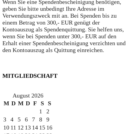
Wenn Sie eine Spendenbescheinigung benötigen,
geben Sie bitte unbedingt Ihre Adresse im
Verwendungszweck mit an. Bei Spenden bis zu
einem Betrag von 300,- EUR genügt der
Kontoauszug als Spendenquittung. Sie helfen uns,
wenn Sie bei Spenden unter 300,- EUR auf den
Erhalt einer Spendenbescheinigung verzichten und
den Kontoauszug als Quittung einreichen.
MITGLIEDSCHAFT
August 2026
M
D
M
D
F
S
S
1
2
3
4
5
6
7
8
9
10
11
12
13
14
15
16