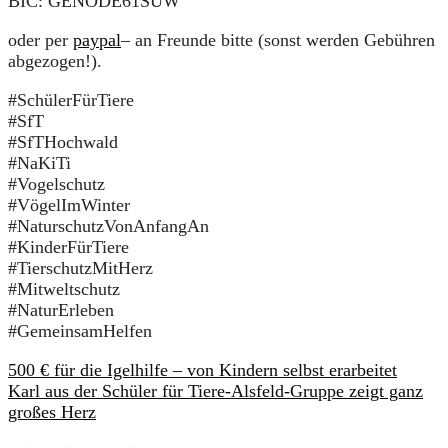
BIC: GENODE61SUW
oder per
paypal
– an Freunde bitte (sonst werden Gebühren
abgezogen!).
#SchülerFürTiere
#SfT
#SfTHochwald
#NaKiTi
#Vogelschutz
#VögelImWinter
#NaturschutzVonAnfangAn
#KinderFürTiere
#TierschutzMitHerz
#Mitweltschutz
#NaturErleben
#GemeinsamHelfen
500 € für die Igelhilfe – von Kindern selbst erarbeitet
Karl aus der Schüler für Tiere-Alsfeld-Gruppe zeigt ganz
großes Herz