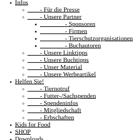
Infos
- Für die Presse
- Unsere Partner
- Sponsoren
- Firmen
- Tierschutzorganisationen
- Buchautoren
- Unsere Linktipps
- Unsere Buchtipps
- Unser Material
- Unsere Werbeartikel
Helfen Sie!
- Tiernotruf
- Futter-/Sachspenden
- Spendeninfos
- Mitgliedschaft
- Erbschaften
Kids for Food
SHOP
Downloads