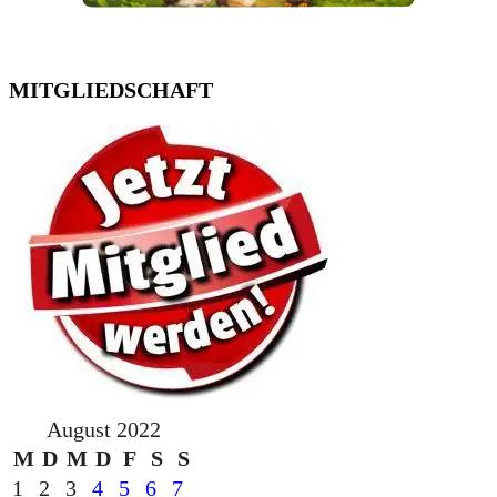
MITGLIEDSCHAFT
August 2022
M
D
M
D
F
S
S
1
2
3
4
5
6
7