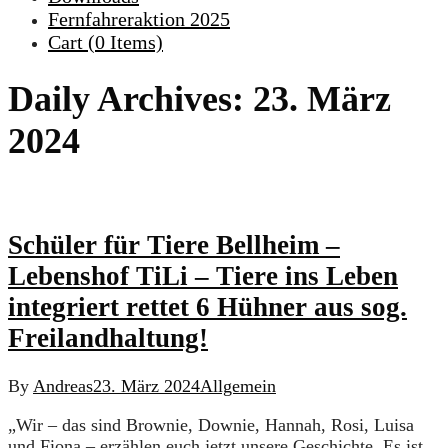
Fernfahreraktion 2025
Cart (
0
Items)
Daily Archives:
23. März
2024
Schüler für Tiere Bellheim –
Lebenshof TiLi – Tiere ins Leben
integriert rettet 6 Hühner aus sog.
Freilandhaltung!
By
Andreas
23. März 2024
Allgemein
„Wir – das sind Brownie, Downie, Hannah, Rosi, Luisa
und Fiona – erzählen euch jetzt unsere Geschichte. Es ist