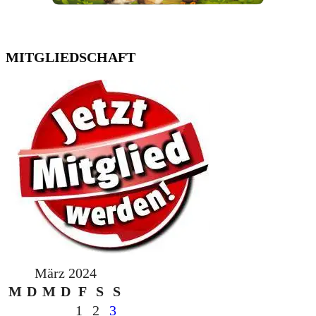
MITGLIEDSCHAFT
März 2024
M
D
M
D
F
S
S
1
2
3