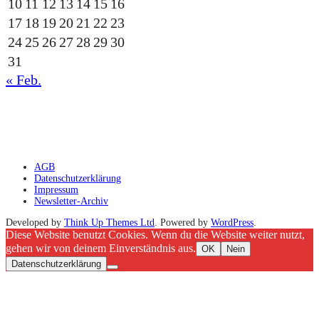
10
11
12
13
14
15
16
17
18
19
20
21
22
23
24
25
26
27
28
29
30
31
« Feb.
gesponsert durch die
AGB
Datenschutzerklärung
Impressum
Newsletter-Archiv
Developed by
Think Up Themes Ltd
. Powered by
WordPress
.
Diese Website benutzt Cookies. Wenn du die Website weiter nutzt,
gehen wir von deinem Einverständnis aus.
OK
Nein
Datenschutzerklärung