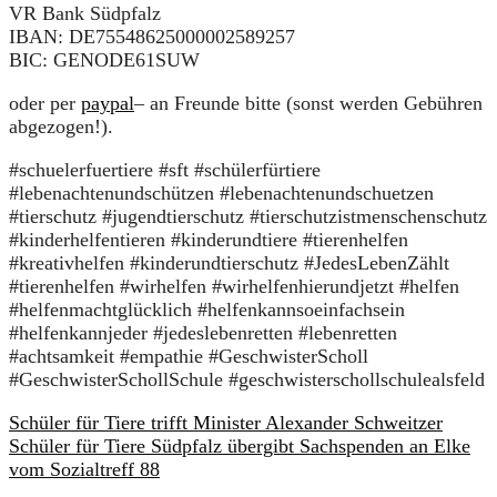
VR Bank Südpfalz
IBAN: DE75548625000002589257
BIC: GENODE61SUW
oder per
paypal
– an Freunde bitte (sonst werden Gebühren
abgezogen!).
#schuelerfuertiere #sft #schülerfürtiere
#lebenachtenundschützen #lebenachtenundschuetzen
#tierschutz #jugendtierschutz #tierschutzistmenschenschutz
#kinderhelfentieren #kinderundtiere #tierenhelfen
#kreativhelfen #kinderundtierschutz #JedesLebenZählt
#tierenhelfen #wirhelfen #wirhelfenhierundjetzt #helfen
#helfenmachtglücklich #helfenkannsoeinfachsein
#helfenkannjeder #jedeslebenretten #lebenretten
#achtsamkeit #empathie #GeschwisterScholl
#GeschwisterSchollSchule #geschwisterschollschulealsfeld
Schüler für Tiere trifft Minister Alexander Schweitzer
Schüler für Tiere Südpfalz übergibt Sachspenden an Elke
vom Sozialtreff 88