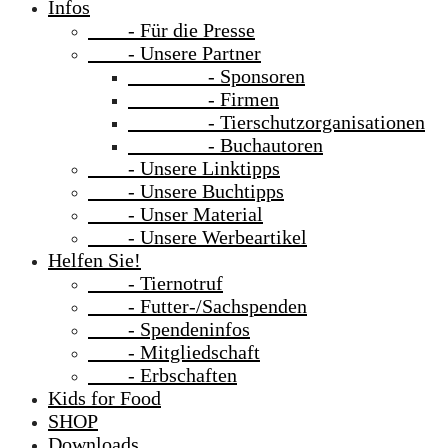
Infos
- Für die Presse
- Unsere Partner
- Sponsoren
- Firmen
- Tierschutzorganisationen
- Buchautoren
- Unsere Linktipps
- Unsere Buchtipps
- Unser Material
- Unsere Werbeartikel
Helfen Sie!
- Tiernotruf
- Futter-/Sachspenden
- Spendeninfos
- Mitgliedschaft
- Erbschaften
Kids for Food
SHOP
Downloads