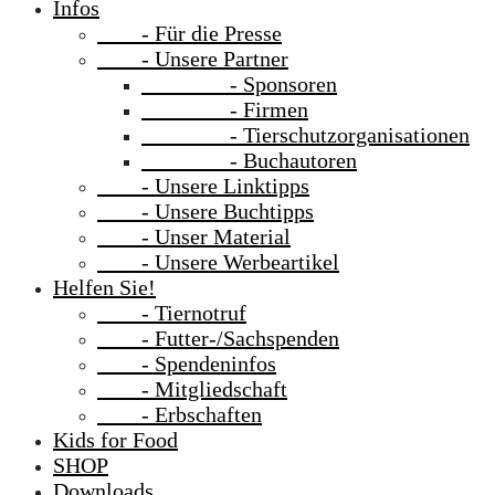
Infos
- Für die Presse
- Unsere Partner
- Sponsoren
- Firmen
- Tierschutzorganisationen
- Buchautoren
- Unsere Linktipps
- Unsere Buchtipps
- Unser Material
- Unsere Werbeartikel
Helfen Sie!
- Tiernotruf
- Futter-/Sachspenden
- Spendeninfos
- Mitgliedschaft
- Erbschaften
Kids for Food
SHOP
Downloads